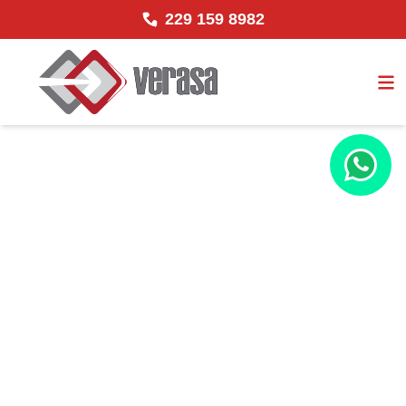
229 159 8982
El mejor distribuidor
de
Maquinaria de
México
Más de 50 Años Distribuyendo
Calidad y
Confianza en Cada