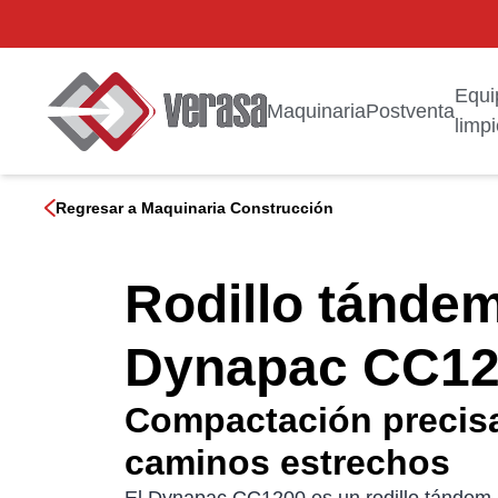
Equi
Maquinaria
Postventa
limp
Regresar a Maquinaria Construcción
Rodillo tándem
Dynapac CC12
Compactación precisa
caminos estrechos