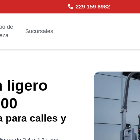
229 159 8982
po de
Sucursales
ieza
 ligero
00
 para calles y