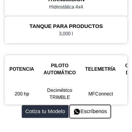
Hidrostática 4x4
TANQUE PARA PRODUCTOS
3,000 l
PILOTO
CA
POTENCIA
TELEMETRÍA
AUTOMÁTICO
DE
Decimétrico
200 hp
MFConnect
TRIMBLE
Cotiza tu Modelo
Escríbenos